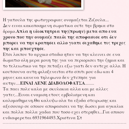
Η γατουλα της φωτογραφιας ονομαζεται Ζιζουλα...
Δεν ειναι κακοποιημενη σωματικα ουτε την βρηκα στο
Απλα η ιδιοκτητρια της(πρωην) μετα απο ενα
δρομο.
χρονο που την ονομαζε παιδι της αποφασισε οτι δεν
μπορει να την κρατησει αλλο γιατι σιχαθηκε τις τριχες
της και μπουχτησε
.
Ετσι λοιπον το αρχικο σταδιο ηταν να την κλεινει σε ενα
δωματιο ολη μερα μονη της για να περιορισει την ζημια και
το τελειωτικο να την πεταξει εξω γιατι δεν αντεχε αλλο. Η
κουτσουνα αυτη φιλοξενειται στο σπιτι μου εδω και 4
μηνες και κανενα τηλεφωνο δεν χτυπησε για
ΕΙΝΑΙ ΛΕΝΕ ΔΙΑΒΟΛΟΦΑΤΣΑ
αυτην....
........
Τα παει πολυ καλα με σκυλακια αλλα και με αλλες
γατες...Ειναι εναμιση ετους εμβολισμενη και
καλομαθημενη.Θα καλυψω ολα τα εξοδα στειρωσης και
αξεσουαρ σε οποιον αποφασισει να της δωσει μια αγκαλια
και πολλα πολλα χαδια που τοσο εχει στερηθει...Για οποιον
ενδιαφερεται 6931964493.Χριστινα Στ